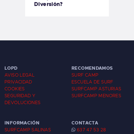
Diversión?
LOPD
RECOMENDAMOS
AVISO LEGAL
SURF CAMP
PRIVACIDAD
ESCUELA DE SURF
COOKIES
SURFCAMP ASTURIAS
SEGURIDAD Y
SURFCAMP MENORES
DEVOLUCIONES
INFORMACIÓN
CONTACTA
SURFCAMP SALINAS
637 47 53 28