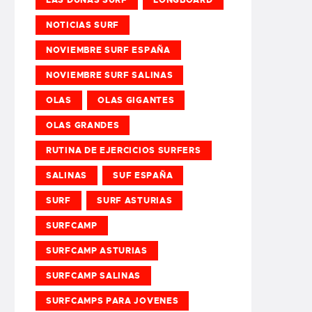
NOTICIAS SURF
NOVIEMBRE SURF ESPAÑA
NOVIEMBRE SURF SALINAS
OLAS
OLAS GIGANTES
OLAS GRANDES
RUTINA DE EJERCICIOS SURFERS
SALINAS
SUF ESPAÑA
SURF
SURF ASTURIAS
SURFCAMP
SURFCAMP ASTURIAS
SURFCAMP SALINAS
SURFCAMPS PARA JOVENES