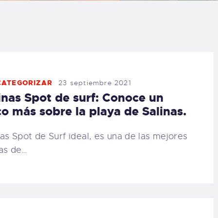
LOG
AQ
ONTACTO
CATEGORIZAR
23 septiembre 2021
inas Spot de surf: Conoce un
CARRITO
o más sobre la playa de Salinas.
IENDA FAMILY
nas Spot de Surf ideal, es una de las mejores
as de…
URFERS
EBCAM SALINAS
EDIDOS