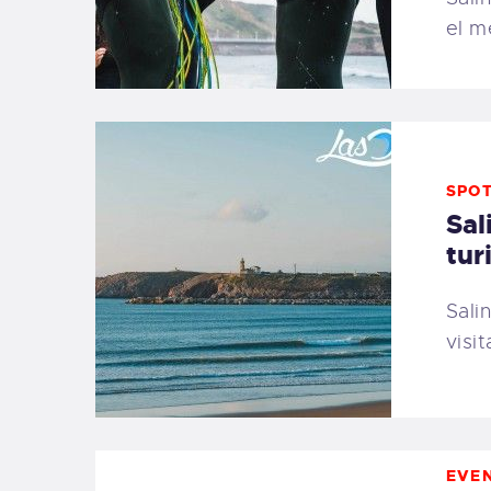
el m
SPO
Sal
tur
Sali
visi
EVE