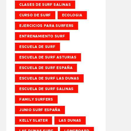
CLASES DE SURF SALINAS
CURSO DE SURF
ECOLOGIA
EJERCICIOS PARA SURFERS
ENTRENAMIENTO SURF
ESCUELA DE SURF
ESCUELA DE SURF ASTURIAS
ESCUELA DE SURF ESPAÑA
ESCUELA DE SURF LAS DUNAS
ESCUELA DE SURF SALINAS
FAMILY SURFERS
JUNIO SURF ESPAÑA
KELLY SLATER
LAS DUNAS
LAS DUNAS SURF
LONGBOARD