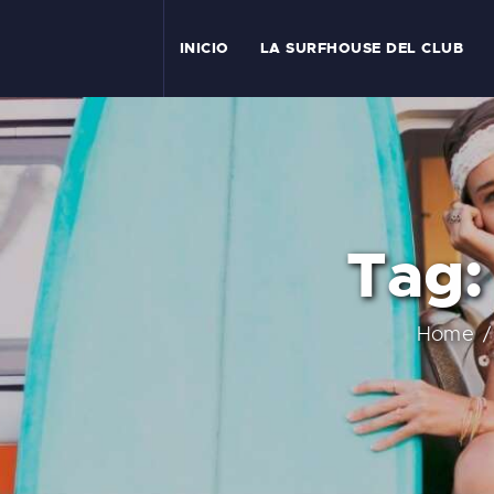
I
INICIO
LA SURFHOUSE DEL CLUB
T
L
C
Tag:
S
C
Home
E
A