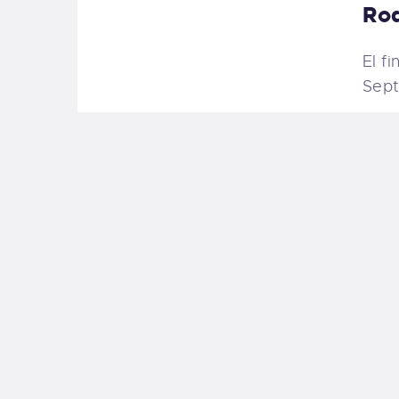
Rod
El f
Sept