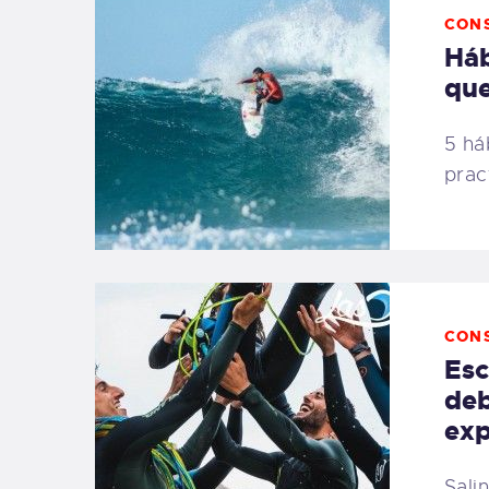
CON
Háb
que
5 há
prac
CON
Esc
deb
exp
Sali