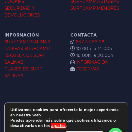
COOKIES
SURFCAMP ASTURIAS
SEGURIDAD Y
SURFCAMP MENORES
DEVOLUCIONES
INFORMACIÓN
CONTACTA
SURFCAMP SALINAS
637 47 53 28
TARIFAS SURFCAMP
10:00h. a 14:00h.
ESCUELA DE SURF
16:00h. a 20:00h.
SALINAS
INFORMACIÓN
CLASES DE SURF
RESERVAS
SALINAS
Utilizamos cookies para ofrecerte la mejor experiencia
ESCUELA DE SURF LAS DUNAS ©
2026.
en nuestra web.
Puedes aprender más sobre qué cookies utilizamos o
C/ BERNARDO ÁLVAREZ GALAN 1, SALINAS
desactivarlas en los
ajustes
.
(ASTURIAS)