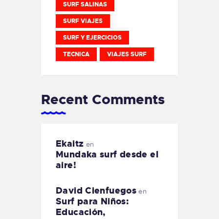
SURF SALINAS
SURF VIAJES
SURF Y EJERCICIOS
TECNICA
VIAJES SURF
Recent Comments
Ekaitz
en
Mundaka surf desde el
aire!
David Cienfuegos
en
Surf para Niños:
Educación,