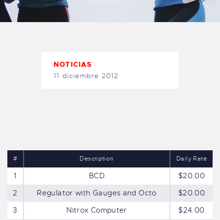
TIENDA FAMILY SURFERS
WEBCAM SALINAS
PEDIDOS
NOTICIAS
11 diciembre 2012
#
Description
Daily Rate
1
BCD
$20.00
2
Regulator with Gauges and Octo
$20.00
3
Nitrox Computer
$24.00