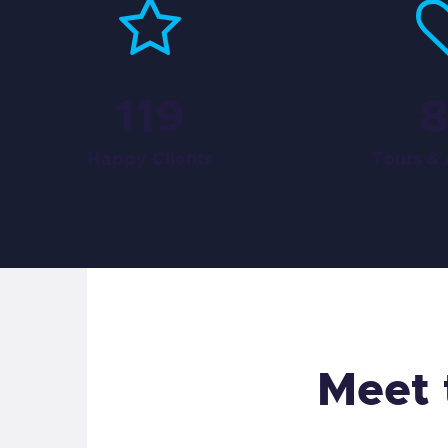
167
1
Happy Clients
Tours & 
Meet 