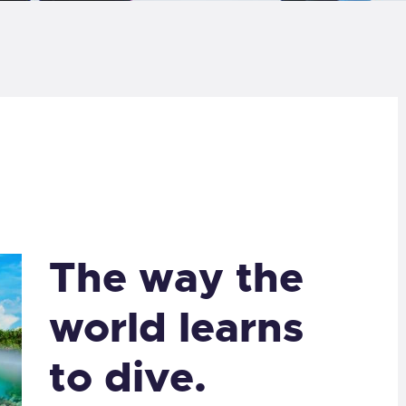
LOG
AQ
ONTACTO
CARRITO
IENDA FAMILY
The way the
URFERS
world learns
EBCAM SALINAS
to dive.
EDIDOS