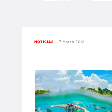
B
F
C
NOTICIAS
7 marzo 2012
T
S
W
P