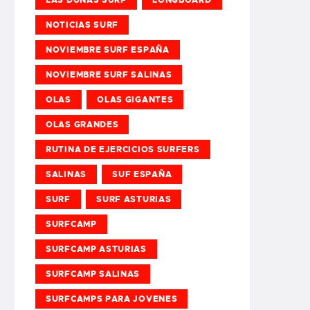
NOTICIAS SURF
NOVIEMBRE SURF ESPAÑA
NOVIEMBRE SURF SALINAS
OLAS
OLAS GIGANTES
OLAS GRANDES
RUTINA DE EJERCICIOS SURFERS
SALINAS
SUF ESPAÑA
SURF
SURF ASTURIAS
SURFCAMP
SURFCAMP ASTURIAS
SURFCAMP SALINAS
SURFCAMPS PARA JOVENES