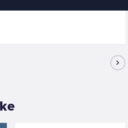
NEXT
POST
ike