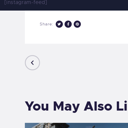
[instagram-feed]
Share:
PREVIOUS
POST
You May Also L