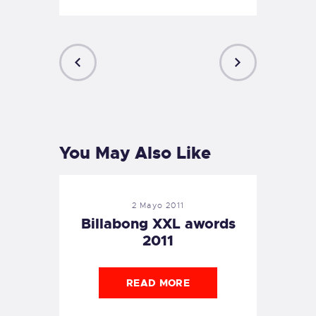
PREVIOUS
NEXT
POST
POST
You May Also Like
2 Mayo 2011
Billabong XXL awords
2011
READ MORE