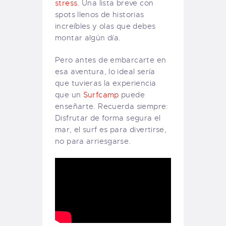
stress
. Una lista breve con
spots llenos de historias
increíbles y olas que debes
montar algún día.
Pero antes de embarcarte en
esa aventura, lo ideal sería
que tuvieras la experiencia
que un
Surfcamp
puede
enseñarte. Recuerda siempre:
Disfrutar de forma segura el
mar, el surf es para divertirse,
no para arriesgarse.