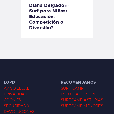
Diana Delgado
en
Surf para Niños:
Educación,
Competición o
Diversión?
LOPD
RECOMENDAMOS
AVISO LEGAL
SURF CAMP
PRIVACIDAD
ESCUELA DE SURF
COOKIES
SURFCAMP ASTURIAS
SEGURIDAD Y
SURFCAMP MENORES
DEVOLUCIONES