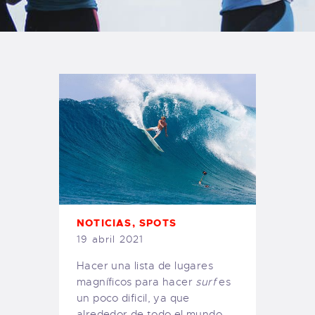
TIENDA FAMILY SURFERS
WEBCAM SALINAS
PEDIDOS
NOTICIAS
,
SPOTS
19 abril 2021
Hacer una lista de lugares
magníficos para hacer
surf
es
un poco dificil, ya que
alrededor de todo el mundo