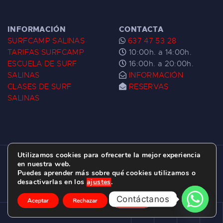
INFORMACIÓN
CONTACTA
SURFCAMP SALINAS
637 47 53 28
TARIFAS SURFCAMP
10:00h. a 14:00h.
ESCUELA DE SURF
16:00h. a 20:00h.
SALINAS
INFORMACIÓN
CLASES DE SURF
RESERVAS
SALINAS
Utilizamos cookies para ofrecerte la mejor experiencia
ESCUELA DE SURF LAS DUNAS ©
2026.
en nuestra web.
Puedes aprender más sobre qué cookies utilizamos o
C/ BERNARDO ÁLVAREZ GALAN 1, SALINAS
desactivarlas en los
ajustes
.
(ASTURIAS)
Contáctanos
Aceptar
Rechazar
Ajustes