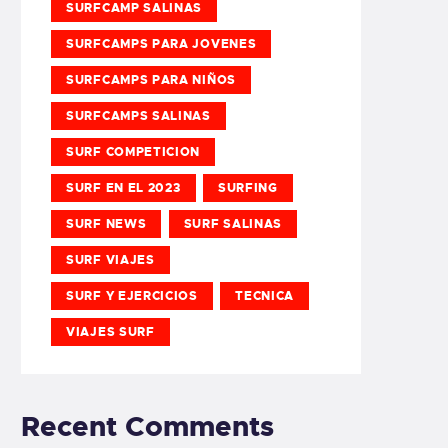
SURFCAMP SALINAS
SURFCAMPS PARA JOVENES
SURFCAMPS PARA NIÑOS
SURFCAMPS SALINAS
SURF COMPETICION
SURF EN EL 2023
SURFING
SURF NEWS
SURF SALINAS
SURF VIAJES
SURF Y EJERCICIOS
TECNICA
VIAJES SURF
Recent Comments