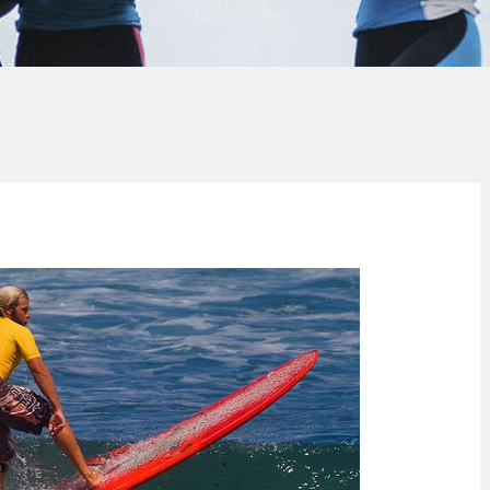
LOG
AQ
ONTACTO
CARRITO
IENDA FAMILY
URFERS
EBCAM SALINAS
EDIDOS