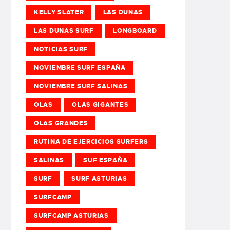
KELLY SLATER
LAS DUNAS
LAS DUNAS SURF
LONGBOARD
NOTICIAS SURF
NOVIEMBRE SURF ESPAÑA
NOVIEMBRE SURF SALINAS
OLAS
OLAS GIGANTES
OLAS GRANDES
RUTINA DE EJERCICIOS SURFERS
SALINAS
SUF ESPAÑA
SURF
SURF ASTURIAS
SURFCAMP
SURFCAMP ASTURIAS