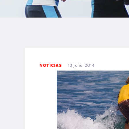
B
F
C
NOTICIAS
13 julio 2014
T
S
W
P