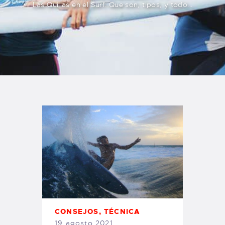
Las Quillas en el Surf: Que son, tipos, y todo...
TIENDA FAMILY SURFERS
WEBCAM SALINAS
PEDIDOS
CONSEJOS
,
TÉCNICA
19 agosto 2021